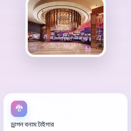
🐉
ড্রাগন বনাম টাইগার