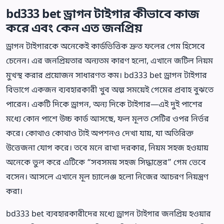
bd333 bet ড্রাগন টাইগার কীভাবে কাজ
করে এবং কেন এত জনপ্রিয়
ড্রাগন টাইগারকে অনেকেই কার্ডভিত্তিক দ্রুত ফলের গেম হিসেবে
চেনেন। এর জনপ্রিয়তার অন্যতম কারণ হলো, এখানে জটিল নিয়ম
মুখস্থ করার প্রয়োজন সাধারণত কম। bd333 bet ড্রাগন টাইগার
বিভাগে একজন ব্যবহারকারী খুব অল্প সময়েই গেমের প্রবাহ বুঝতে
পারেন। একটি দিকে ড্রাগন, অন্য দিকে টাইগার—এই দুই পাশের
মধ্যে কোন পাশে উচ্চ কার্ড আসছে, ফল মূলত সেটির ওপর নির্ভর
করে। কোথাও কোথাও টাই অপশনও দেখা যায়, যা অতিরিক্ত
উত্তেজনা যোগ করে। তবে মনে রাখা দরকার, নিয়ম সহজ হওয়ায়
অনেকে ভুল করে এটিকে “সবসময় সহজ সিদ্ধান্তের” গেম ভেবে
বসেন। আসলে এখানে মূল চ্যালেঞ্জ হলো নিজের আচরণ নিয়ন্ত্রণ
করা।
bd333 bet ব্যবহারকারীদের মধ্যে ড্রাগন টাইগার জনপ্রিয় হওয়ার