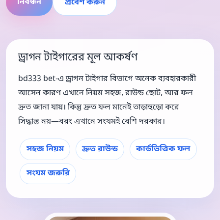
নিবন্ধন
প্রবেশ করুন
ড্রাগন টাইগারের মূল আকর্ষণ
bd333 bet-এ ড্রাগন টাইগার বিভাগে অনেক ব্যবহারকারী
আসেন কারণ এখানে নিয়ম সহজ, রাউন্ড ছোট, আর ফল
দ্রুত জানা যায়। কিন্তু দ্রুত ফল মানেই তাড়াহুড়ো করে
সিদ্ধান্ত নয়—বরং এখানে সংযমই বেশি দরকার।
সহজ নিয়ম
দ্রুত রাউন্ড
কার্ডভিত্তিক ফল
সংযম জরুরি