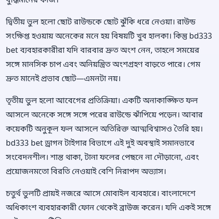
বুদ্ধিমানের কাজ।
দ্বিতীয় ভুল হলো ছোট রাউন্ডকে ছোট ঝুঁকি ধরে নেওয়া। রাউন্ড
সংক্ষিপ্ত হওয়ায় অনেকের মনে হয় বিষয়টি খুব হালকা। কিন্তু bd333
bet ব্যবহারকারীরা যদি বারবার দ্রুত অংশ নেন, তাহলে সময়ের
সঙ্গে মানসিক চাপ এবং অনিয়ন্ত্রিত অংশগ্রহণ বাড়তে পারে। গেম
দ্রুত মানেই প্রভাব ছোট—এমনটা নয়।
তৃতীয় ভুল হলো আবেগের প্রতিক্রিয়া। একটি অনাকাঙ্ক্ষিত ফল
আসলে অনেকে সঙ্গে সঙ্গে পরের রাউন্ডে ঝাঁপিয়ে পড়েন। আবার
কয়েকটি অনুকূল ফল আসলে অতিরিক্ত আত্মবিশ্বাসও তৈরি হয়।
bd333 bet ড্রাগন টাইগার বিভাগে এই দুই অবস্থাই সমানভাবে
সংবেদনশীল। শান্ত থাকা, টানা ফলের পেছনে না দৌড়ানো, এবং
প্রয়োজনমতো বিরতি নেওয়াই বেশি নিরাপদ অভ্যাস।
চতুর্থ ভুলটি প্রায়ই নজরে আসে মোবাইল ব্যবহারে। বাংলাদেশে
অধিকাংশ ব্যবহারকারী ফোন থেকেই ব্রাউজ করেন। যদি একই সঙ্গে